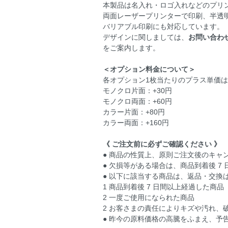
本製品は名入れ・ロゴ入れなどのプリ
両面レーザープリンターで印刷、半透
バリアブル印刷にも対応しています。
デザインに関しましては、
お問い合わ
をご案内します。
＜オプション料金について＞
各オプション1枚当たりのプラス単価
モノクロ片面：+30円
モノクロ両面：+60円
カラー片面：+80円
カラー両面：+160円
《 ご注文前に必ずご確認ください 》
● 商品の性質上、原則ご注文後のキャ
● 欠損等がある場合は、商品到着後 
● 以下に該当する商品は、返品・交換
1 商品到着後 7 日間以上経過した商品
2 一度ご使用になられた商品
2 お客さまの責任によりキズや汚れ、
● 昨今の原料価格の高騰をふまえ、予