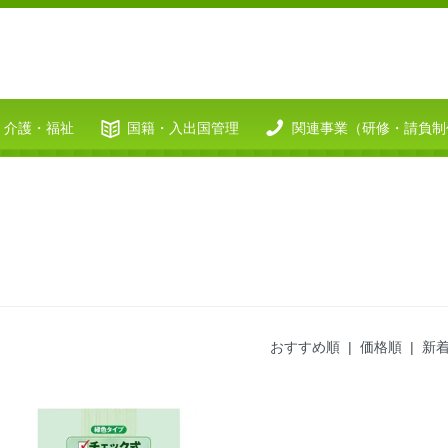
介護・福祉
国籍・入出国管理
関連事業（研修・請負制
おすすめ順
|
価格順
| 新