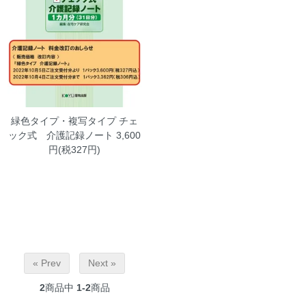
緑色タイプ・複写タイプ チェ
ック式 介護記録ノート
3,600
円(税327円)
« Prev
Next »
2
商品中
1-2
商品